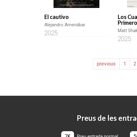
El cautivo
Los Cua
Primero
Alejandro Amenábar
Matt Sh
2025
2025
previous
1
2
Preus de les entra
7€
5
Preu entrada normal