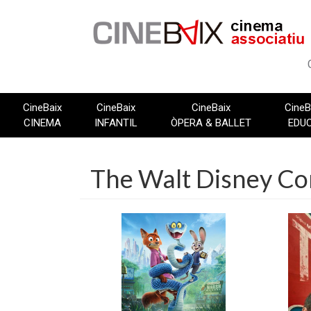
Vés
al
contingut
CineBaix
CineBaix
CineBaix
CineB
CINEMA
INFANTIL
ÒPERA & BALLET
EDU
The Walt Disney C