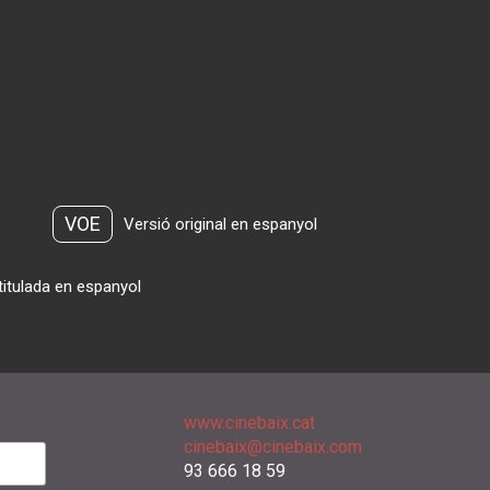
VOE
Versió original en espanyol
titulada en espanyol
www.cinebaix.cat
cinebaix@cinebaix.com
93 666 18 59