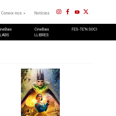
Coneix-nos
Notícies
ineBaix
CineBaix
FES-TE'N SOCI
LABS
LLIBRES