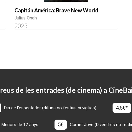
Capitán América: Brave New World
Julius Onah
2025
reus de les entrades (de cinema) a CineBa
4,5€*
Dia de l'espectador (dilluns no festius ni vigilies)
5€
Menors de 12 anys
Carnet Jove (Divendres no festius