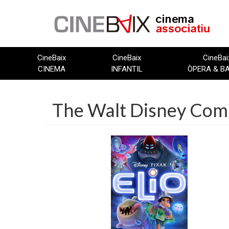
Vés
al
contingut
CineBaix
CineBaix
CineBai
CINEMA
INFANTIL
ÒPERA & B
The Walt Disney Co