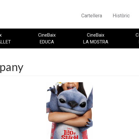
Cartellera
Històric
x
CineBaix
CineBaix
C
ALLET
EDUCA
LA MOSTRA
mpany