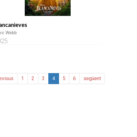
ancanieves
rc Webb
025
evious
1
2
3
4
5
6
següent