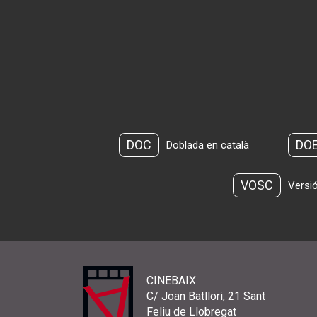
DOC
DO
Doblada en català
VOSC
Versió
CINEBAIX
C/ Joan Batllori, 21 Sant
Feliu de Llobregat