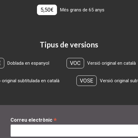
5,50€
Més grans de 65 anys
Tipus de versions
E
VOC
Doblada en espanyol
Versió original en català
VOSE
 original subtitulada en català
Versió original sub
*
Correu electrònic