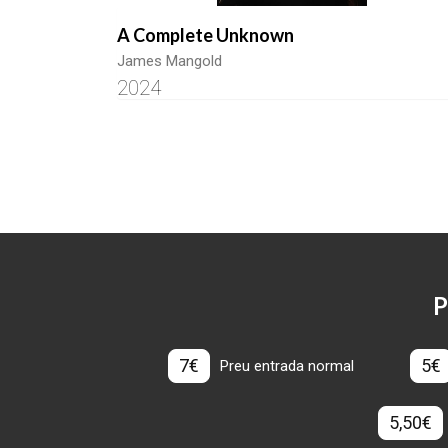
A Complete Unknown
James Mangold
2024
P
7€
5€
Preu entrada normal
5,50€