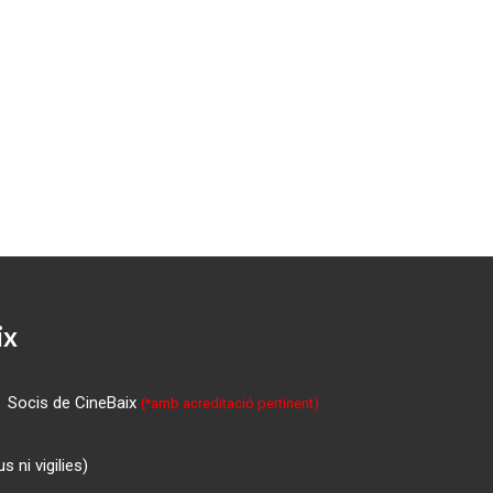
ix
Socis de CineBaix
(*amb acreditació pertinent)
 ni vigilies)