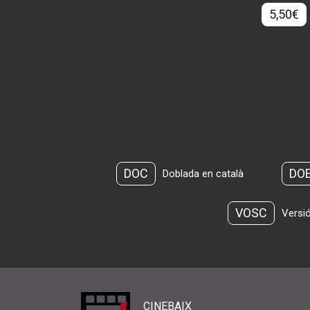
5,50€
DOC
DO
Doblada en català
VOSC
Versió
CINEBAIX