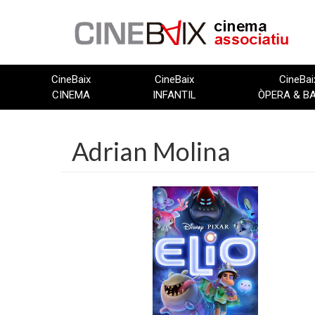
Vés
al
contingut
CineBaix
CineBaix
CineBai
CINEMA
INFANTIL
ÒPERA & B
Adrian Molina