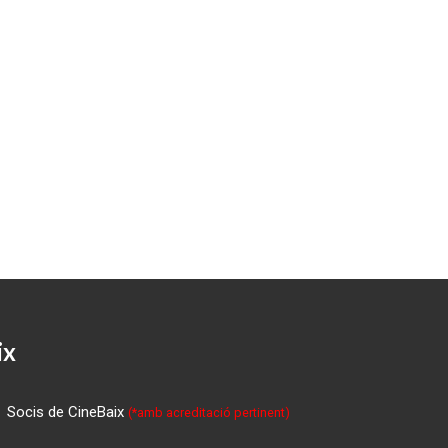
ix
Socis de CineBaix
(*amb acreditació pertinent)