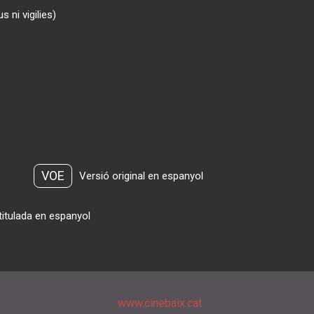
 ni vigilies)
VOE
Versió original en espanyol
titulada en espanyol
www.cinebaix.cat