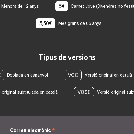
5€
Menors de 12 anys
Carnet Jove (Divendres no festius
5,50€
Més grans de 65 anys
Tipus de versions
E
VOC
Doblada en espanyol
Versió original en català
VOSE
 original subtitulada en català
Versió original sub
*
Correu electrònic