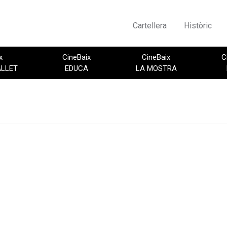
Cartellera
Històric
x
CineBaix
CineBaix
C
ALLET
EDUCA
LA MOSTRA