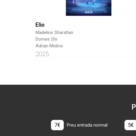
Elio
Madeline Sharafian
Domee Shi
Adrian Molina
2025
P
7€
5€
Preu entrada normal