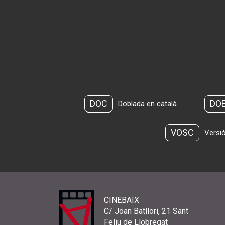
DOC
DO
Doblada en català
VOSC
Versió
CINEBAIX
C/ Joan Batllori, 21 Sant
Feliu de Llobregat