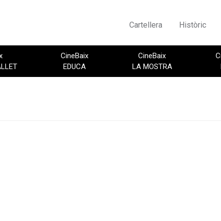
Cartellera
Històric
x
CineBaix
CineBaix
C
ALLET
EDUCA
LA MOSTRA