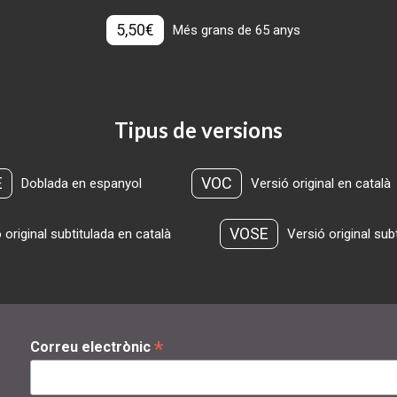
5,50€
Més grans de 65 anys
Tipus de versions
E
VOC
Doblada en espanyol
Versió original en català
VOSE
 original subtitulada en català
Versió original sub
*
Correu electrònic