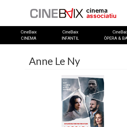
Vés
al
contingut
CineBaix
CineBaix
CineBai
CINEMA
INFANTIL
ÒPERA & B
Anne Le Ny