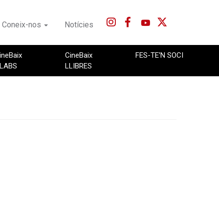
Coneix-nos
Notícies
ineBaix
CineBaix
FES-TE'N SOCI
LABS
LLIBRES