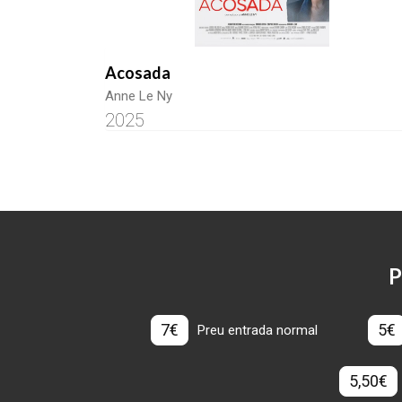
Acosada
Anne Le Ny
2025
P
7€
5€
Preu entrada normal
5,50€