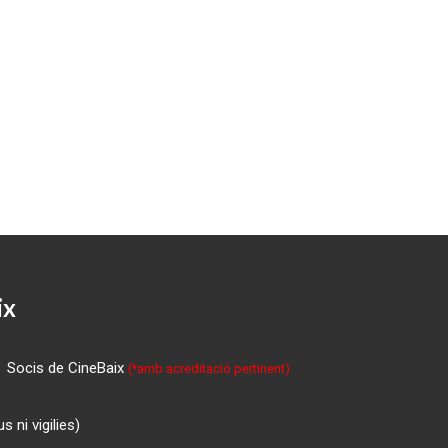
ix
Socis de CineBaix
(*amb acreditació pertinent)
 ni vigilies)