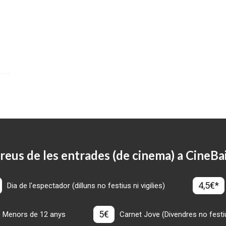
reus de les entrades (de cinema) a CineBa
4,5€*
Dia de l'espectador (dilluns no festius ni vigilies)
5€
Menors de 12 anys
Carnet Jove (Divendres no festius