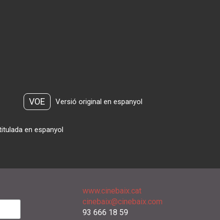
VOE
Versió original en espanyol
titulada en espanyol
www.cinebaix.cat
cinebaix@cinebaix.com
93 666 18 59