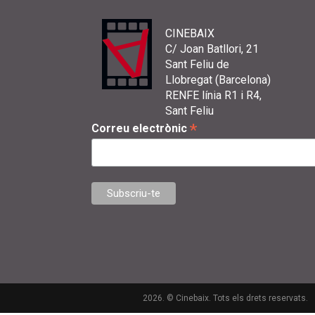
CINEBAIX
C/ Joan Batllori, 21
Sant Feliu de
Llobregat (Barcelona)
RENFE línia R1 i R4,
Sant Feliu
*
Correu electrònic
2026. © Cinebaix. Tots els drets reservats.