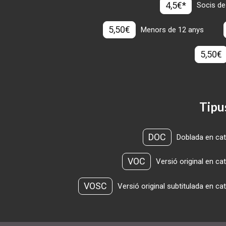
4,5€*
Socis de
5,50€
Menors de 12 anys
5,50€
Tipu
DOC
Doblada en cat
VOC
Versió original en ca
VOSC
Versió original subtitulada en ca