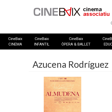
Vés
al
contingut
CineBaix
CineBaix
CineBaix
CineB
CINEMA
INFANTIL
ÒPERA & BALLET
EDU
Azucena Rodríguez