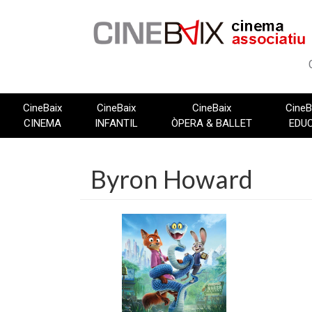
Vés
al
contingut
CineBaix
CineBaix
CineBaix
CineB
CINEMA
INFANTIL
ÒPERA & BALLET
EDU
Byron Howard