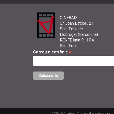
CINEBAIX
C/ Joan Batllori, 21
Sant Feliu de
Llobregat (Barcelona)
RENFE línia R1 i R4,
Sant Feliu
*
Correu electrònic
2026. © Cinebaix. Tots els drets reservats.