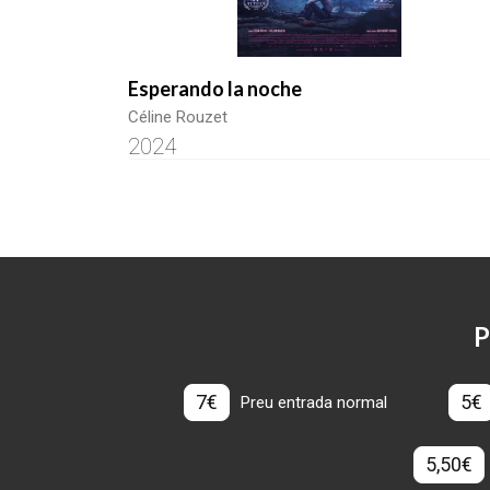
Esperando la noche
Céline Rouzet
2024
P
7€
5€
Preu entrada normal
5,50€