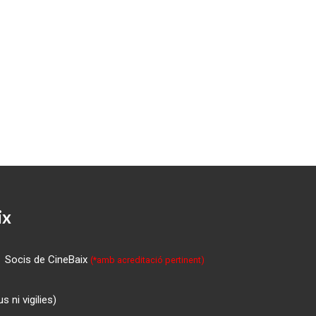
ix
Socis de CineBaix
(*amb acreditació pertinent)
 ni vigilies)