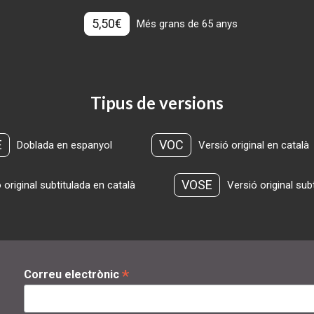
5,50€
Més grans de 65 anys
Tipus de versions
E
VOC
Doblada en espanyol
Versió original en català
VOSE
 original subtitulada en català
Versió original sub
*
Correu electrònic