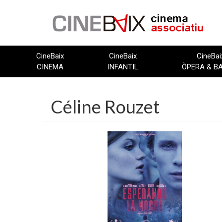
Vés
al
contingut
CineBaix
CineBaix
CineBai
CINEMA
INFANTIL
ÒPERA & B
Céline Rouzet