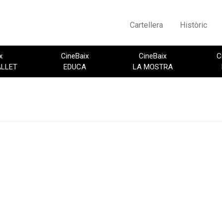
Cartellera
Històric
x
CineBaix
CineBaix
C
ALLET
EDUCA
LA MOSTRA