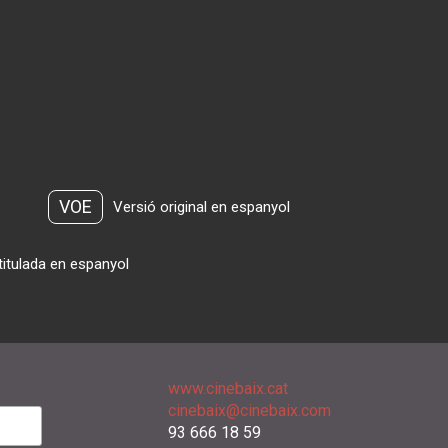
VOE
Versió original en espanyol
titulada en espanyol
www.cinebaix.cat
cinebaix@cinebaix.com
93 666 18 59