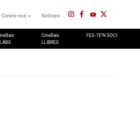
Coneix-nos
Notícies
ineBaix
CineBaix
FES-TE'N SOCI
LABS
LLIBRES