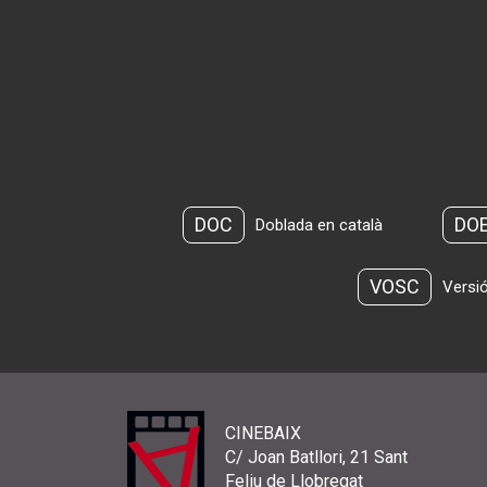
DOC
DO
Doblada en català
VOSC
Versió
CINEBAIX
C/ Joan Batllori, 21 Sant
Feliu de Llobregat