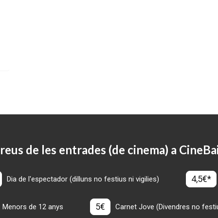
reus de les entrades (de cinema) a CineBa
4,5€*
Dia de l'espectador (dilluns no festius ni vigilies)
5€
Menors de 12 anys
Carnet Jove (Divendres no festius