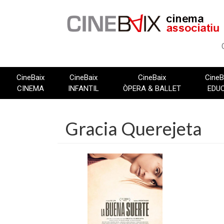
Vés
al
contingut
CineBaix
CineBaix
CineBaix
CineB
CINEMA
INFANTIL
ÒPERA & BALLET
EDU
Gracia Querejeta