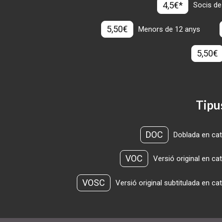
4,5€*
Socis de
5,50€
Menors de 12 anys
5,50€
Tipu
DOC
Doblada en cat
VOC
Versió original en ca
VOSC
Versió original subtitulada en ca