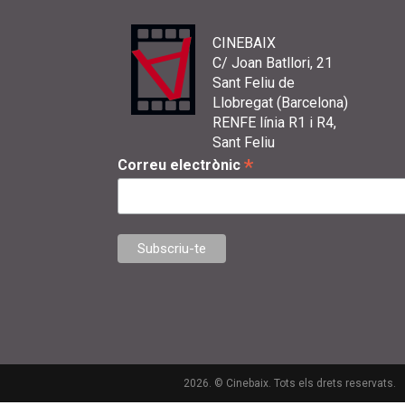
CINEBAIX
C/ Joan Batllori, 21
Sant Feliu de
Llobregat (Barcelona)
RENFE línia R1 i R4,
Sant Feliu
*
Correu electrònic
2026. © Cinebaix. Tots els drets reservats.