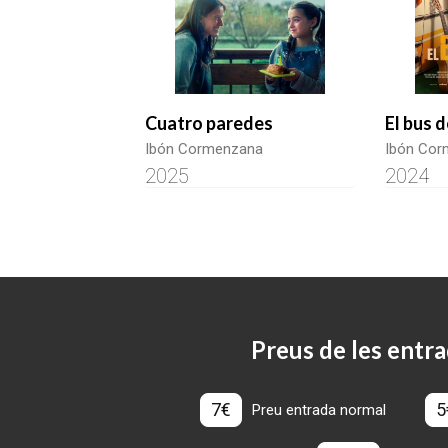
Cuatro paredes
El bus d
Ibón Cormenzana
Ibón Cor
2025
2024
Preus de les entra
7€
5
Preu entrada normal