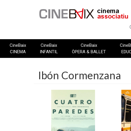
Vés
al
contingut
CineBaix
CineBaix
CineBaix
CineB
CINEMA
INFANTIL
ÒPERA & BALLET
EDU
Ibón Cormenzana