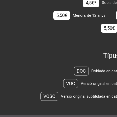
4,5€*
Socis de
5,50€
Menors de 12 anys
5,50€
Tipu
DOC
Doblada en cat
VOC
Versió original en ca
VOSC
Versió original subtitulada en ca