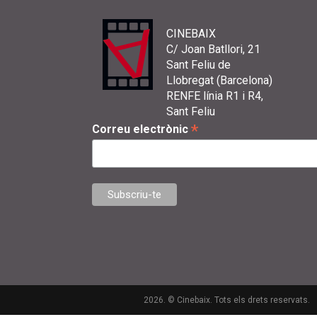
CINEBAIX
C/ Joan Batllori, 21
Sant Feliu de
Llobregat (Barcelona)
RENFE línia R1 i R4,
Sant Feliu
*
Correu electrònic
2026. © Cinebaix. Tots els drets reservats.