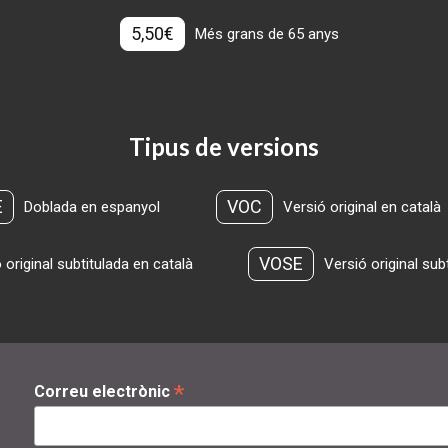
5,50€
Més grans de 65 anys
Tipus de versions
E
VOC
Doblada en espanyol
Versió original en català
VOSE
 original subtitulada en català
Versió original sub
*
Correu electrònic