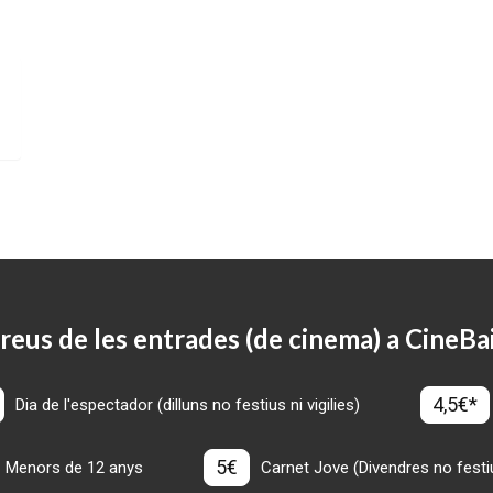
reus de les entrades (de cinema) a CineBa
4,5€*
Dia de l'espectador (dilluns no festius ni vigilies)
5€
Menors de 12 anys
Carnet Jove (Divendres no festius