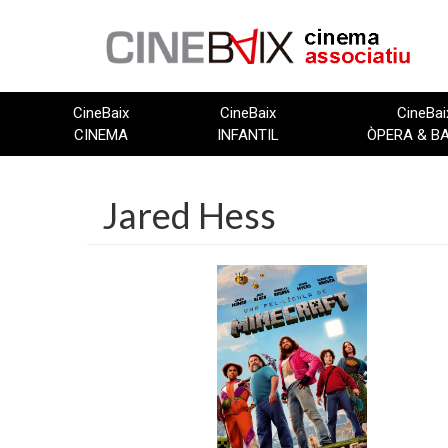
Vés
al
contingut
CineBaix
CineBaix
CineBai
CINEMA
INFANTIL
ÒPERA & B
Jared Hess