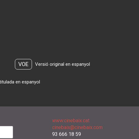
VOE
Versió original en espanyol
titulada en espanyol
www.cinebaix.cat
cinebaix@cinebaix.com
93 666 18 59