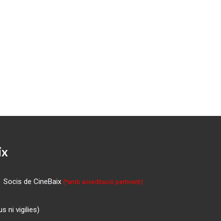
ix
Socis de CineBaix
(*amb acreditació pertinent)
 ni vigilies)