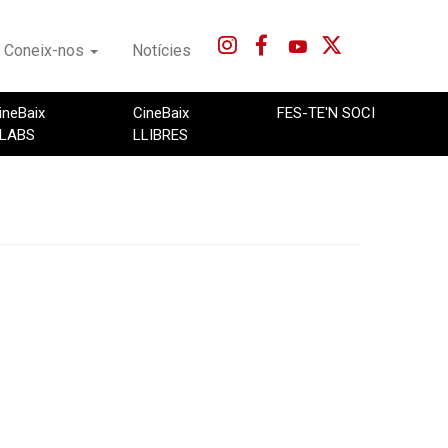
Coneix-nos
Notícies
ineBaix
CineBaix
FES-TE'N SOCI
LABS
LLIBRES