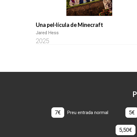
Una pel·lícula de Minecraft
Jared Hess
2025
P
7€
5€
Preu entrada normal
5,50€