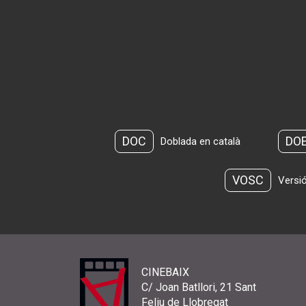
DOC
DO
Doblada en català
VOSC
Versió
CINEBAIX
C/ Joan Batllori, 21 Sant
Feliu de Llobregat