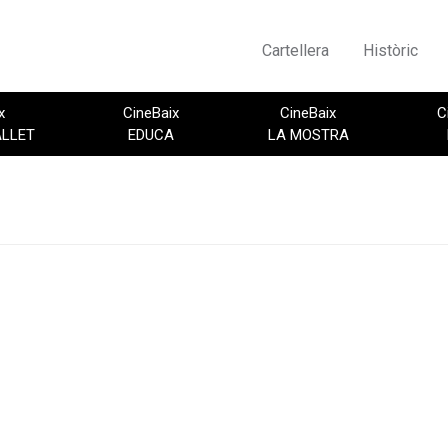
Cartellera
Històric
x
CineBaix
CineBaix
C
ALLET
EDUCA
LA MOSTRA