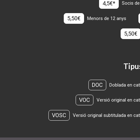
4,5€*
Socis de
5,50€
Menors de 12 anys
5,50€
Tipu
DOC
Doblada en cat
VOC
Versió original en ca
VOSC
Versió original subtitulada en ca