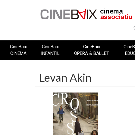
Vés
al
contingut
CineBaix
CineBaix
CineBaix
CineB
CINEMA
INFANTIL
ÒPERA & BALLET
EDU
Levan Akin