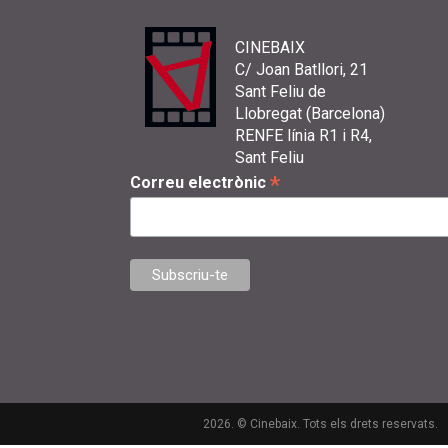
CINEBAIX
C/ Joan Batllori, 21
Sant Feliu de
Llobregat (Barcelona)
RENFE línia R1 i R4,
Sant Feliu
*
Correu electrònic
2026. © Cinebaix. Tots els drets reservats.