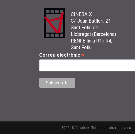
CINEBAIX
C/ Joan Batllori, 21
Sant Feliu de
Llobregat (Barcelona)
RENFE línia R1 i R4,
Sant Feliu
*
Correu electrònic
2026. © Cinebaix. Tots els drets reservats.