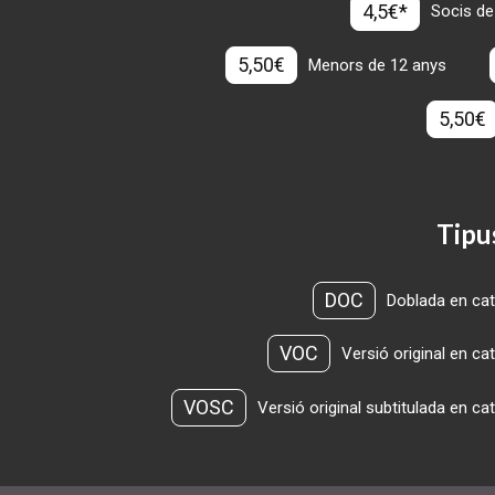
4,5€*
Socis de
5,50€
Menors de 12 anys
5,50€
Tipu
DOC
Doblada en cat
VOC
Versió original en ca
VOSC
Versió original subtitulada en ca