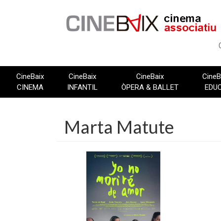
Vés
al
contingut
CineBaix
CineBaix
CineBaix
CineB
CINEMA
INFANTIL
ÒPERA & BALLET
EDU
Marta Matute