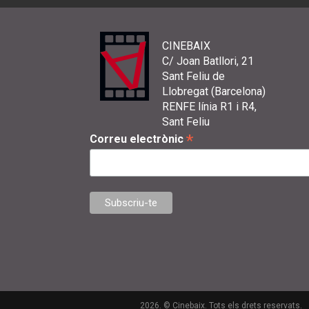
CINEBAIX
C/ Joan Batllori, 21
Sant Feliu de
Llobregat (Barcelona)
RENFE línia R1 i R4,
Sant Feliu
*
Correu electrònic
2026. © Cinebaix. Tots els drets reservats.