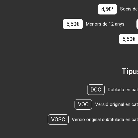
4,5€*
Socis de
5,50€
Menors de 12 anys
5,50€
Tipu
DOC
Doblada en cat
VOC
Versió original en ca
VOSC
Versió original subtitulada en ca