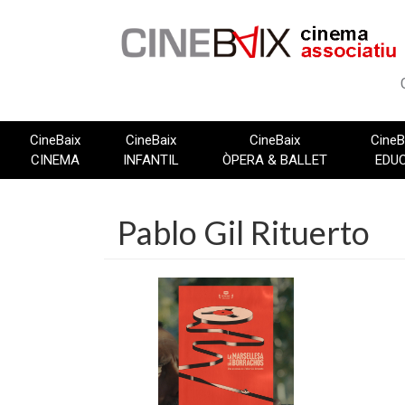
Vés
al
contingut
CineBaix
CineBaix
CineBaix
CineB
CINEMA
INFANTIL
ÒPERA & BALLET
EDU
Pablo Gil Rituerto