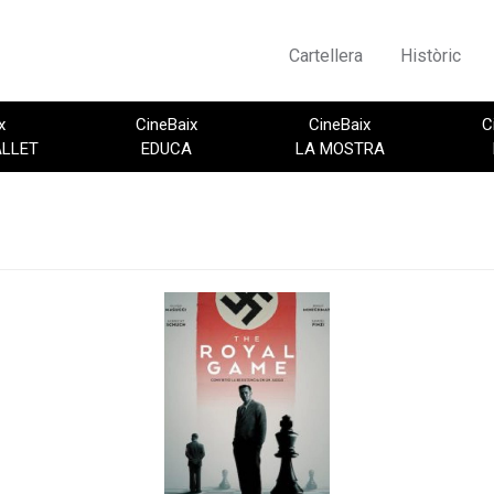
Cartellera
Històric
x
CineBaix
CineBaix
C
ALLET
EDUCA
LA MOSTRA