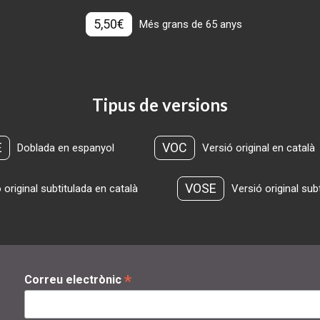
5,50€
Més grans de 65 anys
Tipus de versions
E
VOC
Doblada en espanyol
Versió original en català
VOSE
 original subtitulada en català
Versió original sub
*
Correu electrònic