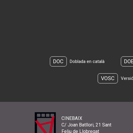
DOC
DO
Doblada en català
VOSC
Versió
CINEBAIX
C/ Joan Batllori, 21 Sant
Feliu de Llobregat