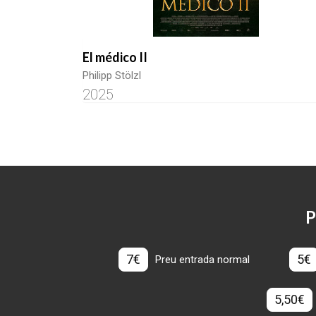
El médico II
Philipp Stölzl
2025
P
7€
5€
Preu entrada normal
5,50€