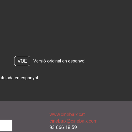
VOE
Versió original en espanyol
titulada en espanyol
www.cinebaix.cat
cinebaix@cinebaix.com
93 666 18 59