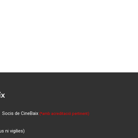
ix
Socis de CineBaix
(*amb acreditació pertinent)
 ni vigilies)