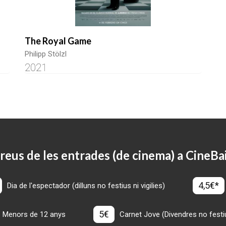
The Royal Game
Philipp Stölzl
2021
reus de les entrades (de cinema) a CineBa
4,5€*
Dia de l'espectador (dilluns no festius ni vigilies)
5€
Menors de 12 anys
Carnet Jove (Divendres no festius