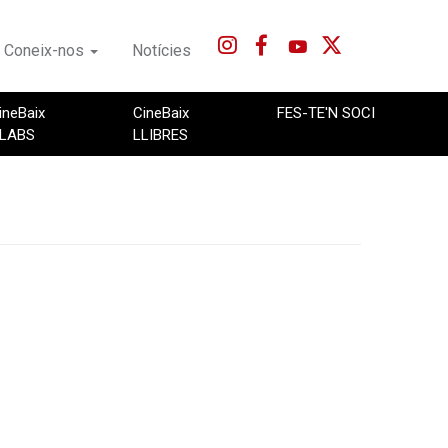
Coneix-nos
Notícies
ineBaix
CineBaix
FES-TE'N SOCI
LABS
LLIBRES