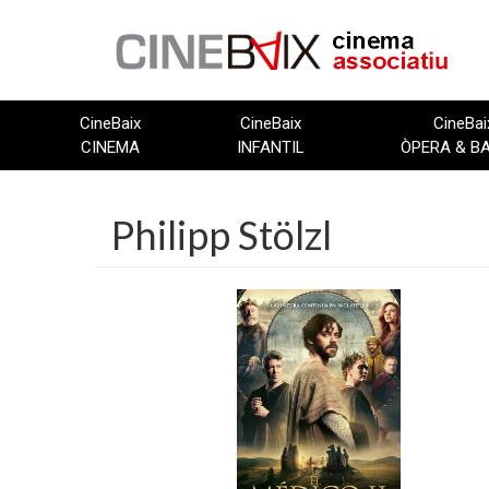
Vés
al
contingut
CineBaix
CineBaix
CineBai
CINEMA
INFANTIL
ÒPERA & B
Philipp Stölzl