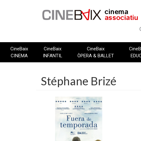
Vés
al
contingut
CineBaix
CineBaix
CineBaix
CineB
CINEMA
INFANTIL
ÒPERA & BALLET
EDU
Stéphane Brizé