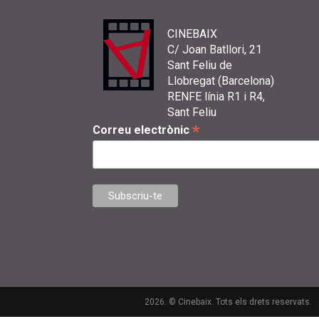
CINEBAIX
C/ Joan Batllori, 21
Sant Feliu de
Llobregat (Barcelona)
RENFE línia R1 i R4,
Sant Feliu
*
Correu electrònic
2026. © Cinebaix. Tots els drets reservats.