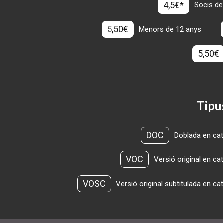
4,5€*
Socis de
5,50€
Menors de 12 anys
5,50€
Tipu
DOC
Doblada en cat
VOC
Versió original en ca
VOSC
Versió original subtitulada en ca