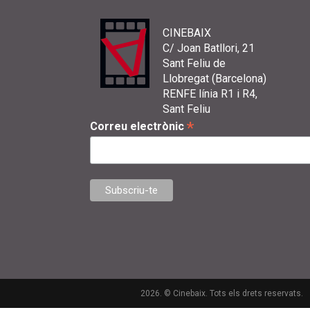
CINEBAIX
C/ Joan Batllori, 21
Sant Feliu de
Llobregat (Barcelona)
RENFE línia R1 i R4,
Sant Feliu
*
Correu electrònic
2026. © Cinebaix. Tots els drets reservats.