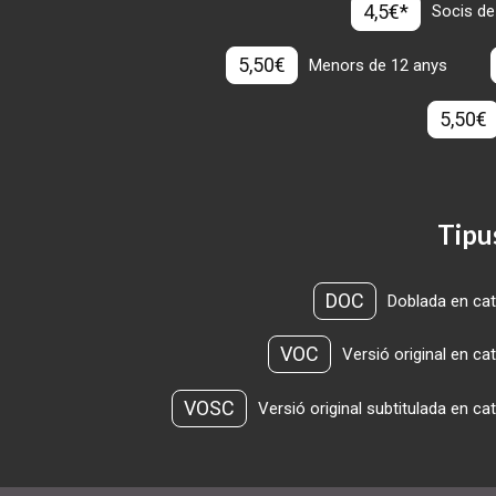
4,5€*
Socis de
5,50€
Menors de 12 anys
5,50€
Tipu
DOC
Doblada en cat
VOC
Versió original en ca
VOSC
Versió original subtitulada en ca