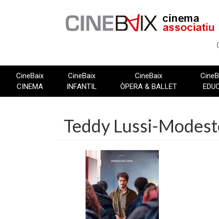
Vés
al
contingut
CineBaix
CineBaix
CineBaix
CineB
CINEMA
INFANTIL
ÒPERA & BALLET
EDU
Teddy Lussi-Modest