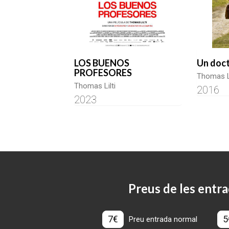
LOS BUENOS
Un doct
PROFESORES
Thomas Li
Thomas Lilti
2016
2023
Preus de les entra
7€
5
Preu entrada normal