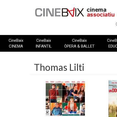
Vés
al
contingut
CineBaix
CineBaix
CineBaix
CineB
CINEMA
INFANTIL
ÒPERA & BALLET
EDU
Thomas Lilti