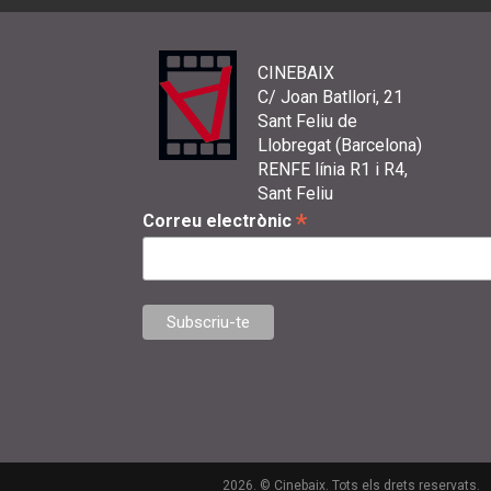
CINEBAIX
C/ Joan Batllori, 21
Sant Feliu de
Llobregat (Barcelona)
RENFE línia R1 i R4,
Sant Feliu
*
Correu electrònic
2026. © Cinebaix. Tots els drets reservats.