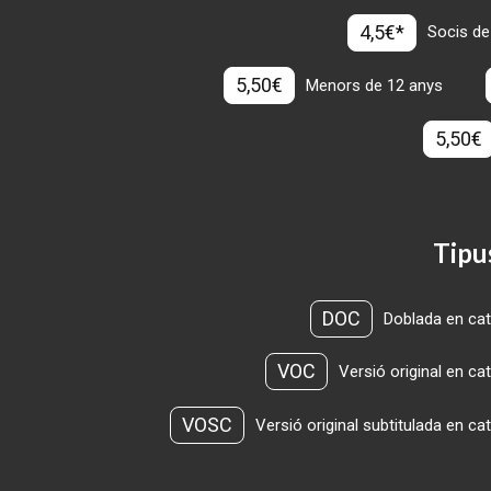
4,5€*
Socis de
5,50€
Menors de 12 anys
5,50€
Tipu
DOC
Doblada en cat
VOC
Versió original en ca
VOSC
Versió original subtitulada en ca