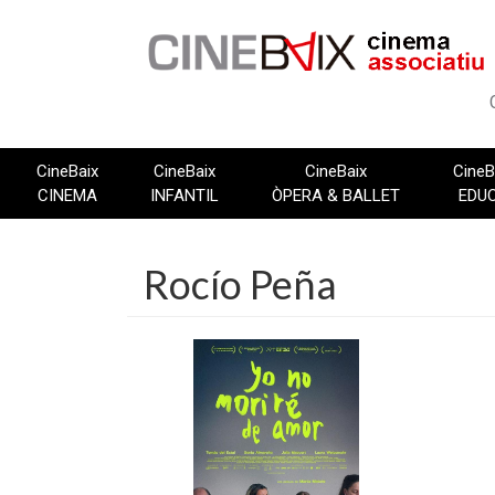
Vés
al
contingut
CineBaix
CineBaix
CineBaix
CineB
CINEMA
INFANTIL
ÒPERA & BALLET
EDU
Rocío Peña