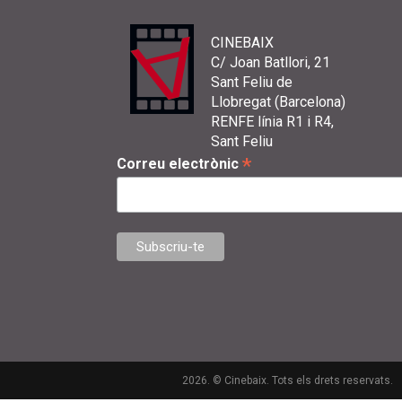
CINEBAIX
C/ Joan Batllori, 21
Sant Feliu de
Llobregat (Barcelona)
RENFE línia R1 i R4,
Sant Feliu
*
Correu electrònic
2026. © Cinebaix. Tots els drets reservats.