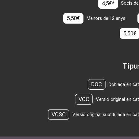
4,5€*
Socis de
5,50€
Menors de 12 anys
5,50€
Tipu
DOC
Doblada en cat
VOC
Versió original en ca
VOSC
Versió original subtitulada en ca