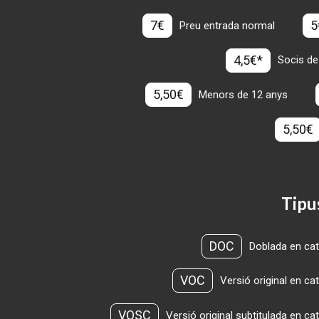
7€
5
Preu entrada normal
4,5€*
Socis de
5,50€
Menors de 12 anys
5,50€
Tipu
DOC
Doblada en cat
VOC
Versió original en ca
VOSC
Versió original subtitulada en ca