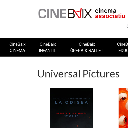
Vés
al
contingut
CineBaix
CineBaix
CineBaix
CineB
CINEMA
INFANTIL
ÒPERA & BALLET
EDU
Universal Pictures