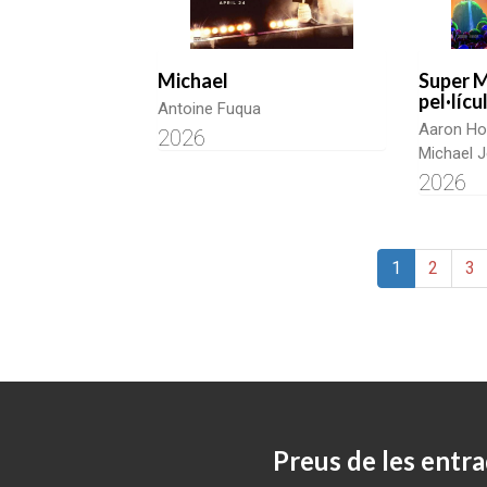
Michael
Super M
pel·lícu
Antoine Fuqua
Aaron Ho
2026
Michael J
2026
1
2
3
Preus de les entra