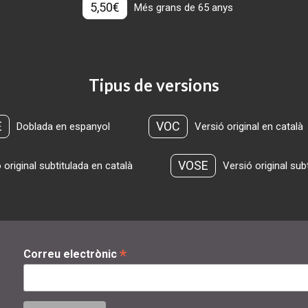
5,50€
Més grans de 65 anys
Tipus de versions
E
VOC
Doblada en espanyol
Versió original en català
VOSE
 original subtitulada en català
Versió original sub
*
Correu electrònic