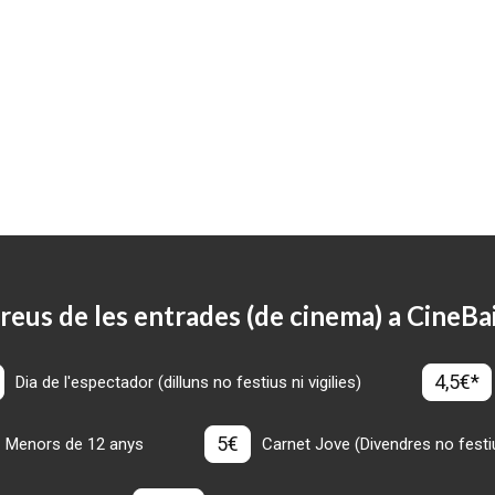
reus de les entrades (de cinema) a CineBa
4,5€*
Dia de l'espectador (dilluns no festius ni vigilies)
5€
Menors de 12 anys
Carnet Jove (Divendres no festius