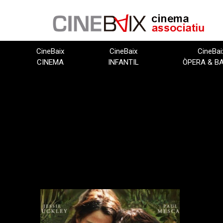
Vés
al
contingut
CineBaix
CineBaix
CineBai
CINEMA
INFANTIL
ÒPERA & B