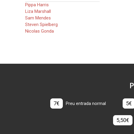
Pippa Harris
Liza Marshall
Sam Mendes
Steven Spielberg
Nicolas Gonda
P
7€
5€
Preu entrada normal
5,50€