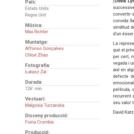
(
Olivia Ly
País:
successive
Estats Units
convertir-
Regne Unit
convida ll
Música:
similitud 
Max Richter
d'un ésser
Muntatge:
La represe
Affonso Gonçalves
què el prí
Chloé Zhao
per cert, 
vegada i u
Fotografia:
així en al
Łukasz Żal
defecte d
Durada:
emocional 
126'
pel·lícula
recurrent 
Vestuari:
seu valor 
Malgosia Turzanska
David Katz
Disseny producció:
Fiona Crombie
Producció: