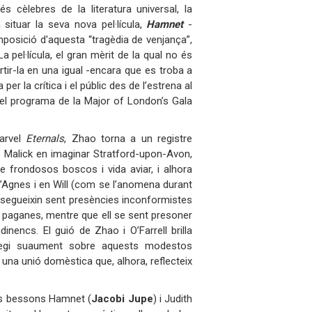
s cèlebres de la literatura universal, la
situar la seva nova pel·lícula,
Hamnet
-
mposició d'aquesta “tragèdia de venjança”,
a pel·lícula, el gran mèrit de la qual no és
ertir-la en una igual -encara que es troba a
r la crítica i el públic des de l’estrena al
 del programa de la Major of London’s Gala
Marvel
Eternals
, Zhao torna a un registre
 Malick en imaginar Stratford-upon-Avon,
 frondosos boscos i vida aviar, i alhora
e l’Agnes i en Will (com se l’anomena durant
 segueixin sent presències inconformistes
” paganes, mentre que ell se sent presoner
inencs. El guió de Zhao i O’Farrell brilla
negi suaument sobre aquests modestos
una unió domèstica que, alhora, reflecteix
els bessons Hamnet (
Jacobi Jupe
) i Judith