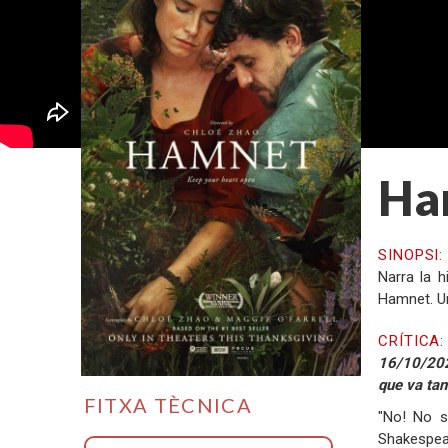
Ha
SINOPSI
Narra la h
Hamnet. Un
CRÍTICA
16/10/202
que va tan
FITXA TÈCNICA
"No! No s
Shakespea