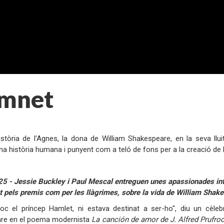
mnet
:
istòria de l'Agnes, la dona de William Shakespeare, en la seva lluit
a història humana i punyent com a teló de fons per a la creació de
:
5 - Jessie Buckley i Paul Mescal entreguen unes apassionades int
t pels premis com per les llàgrimes, sobre la vida de William Shak
oc el príncep Hamlet, ni estava destinat a ser-ho", diu un cèl
re en el poema modernista
La canción de amor de J. Alfred Prufro