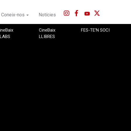
Coneix-nos
Notícies
ineBaix
CineBaix
FES-TE'N SOCI
LABS
LLIBRES