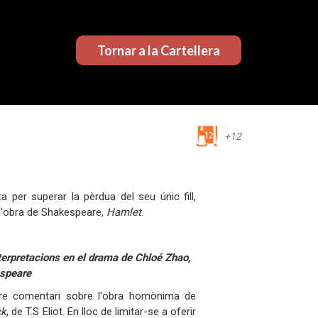
Tornar a la Cartellera
+12
a per superar la pèrdua del seu únic fill,
 l'obra de Shakespeare,
Hamlet
.
erpretacions en el drama de Chloé Zhao,
espeare
ebre comentari sobre l'obra homònima de
ck
, de T.S Eliot. En lloc de limitar-se a oferir