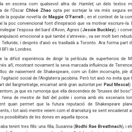
da en escena com qualsevol altra de
Hamlet
, un dels textos mé
a de l'Óscar
Chloé Zhao
opta per sortejar la via més segura en 
de la popular novel·la de
Maggie O’Farrell
-, en el context de la co
xí la poc convencional font d’inspiració que va motivar escriure-la. L
rivilegiar l'esposa del bard d'Avon, Agnes (
Jessie Buckley
), i conv
anipulació emocional a què també s'atreveix-, va ser molt ben rebuda pe
e Telluride, i després d’això es traslladà a Toronto. Ara forma part
al BFI de Londres.
 la difícil experiència de dirigir la pel·lícula de superherois de 
és afí, mostrant novament la seva marcada influència de Terrence
 lloc de naixement de Shakespeare, com un Edèn incorrupte, ple de
 l’agitació social de l'Anglaterra jacobina. Però tot això no evita qu
art del llargmetratge, encarnat amb gran autoritat per
Paul Mescal
)
entorn, ja que es rumoreja que ella descendeix de “bruixes del bosc
 feina de mestre de llatí del poble i somia amb els escenaris lond
ent quan permet que la futura reputació de Shakespeare pla
nts, i tot això mentre veiem com el dramaturg se sent encadenat a 
des possibilitats de les dones en aquella època.
ba tenint tres fills: una filla, Susanna (
Bodhi Rae Breathnach
), i 