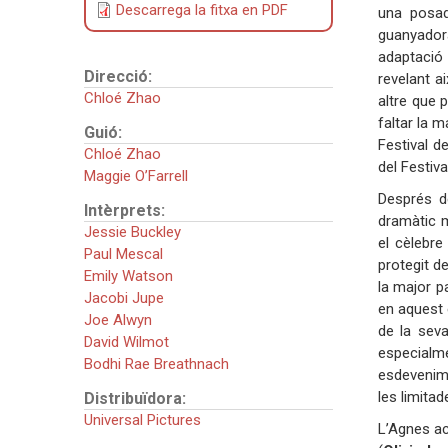
Descarrega la fitxa en PDF
una posa
guanyador
adaptació 
Direcció:
revelant ai
Chloé Zhao
altre que p
faltar la m
Guió:
Festival d
Chloé Zhao
del Festiv
Maggie O’Farrell
Després de
Intèrprets:
dramàtic m
Jessie Buckley
el cèlebre
Paul Mescal
protegit de
Emily Watson
la major p
Jacobi Jupe
en aquest 
Joe Alwyn
de la seva
David Wilmot
especialm
Bodhi Rae Breathnach
esdevenime
les limita
Distribuïdora:
Universal Pictures
L’Agnes aca