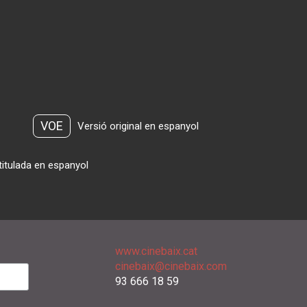
VOE
Versió original en espanyol
titulada en espanyol
www.cinebaix.cat
cinebaix@cinebaix.com
93 666 18 59