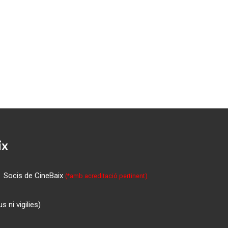
ix
Socis de CineBaix
(*amb acreditació pertinent)
 ni vigilies)