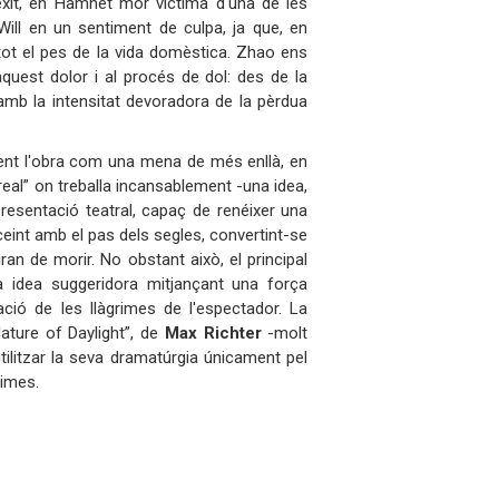
 èxit, en Hamnet mor víctima d'una de les
Will en un sentiment de culpa, ja que, en
tot el pes de la vida domèstica. Zhao ens
uest dolor i al procés de dol: des de la
 amb la intensitat devoradora de la pèrdua
ent l'obra com una mena de més enllà, en
“real” on treballa incansablement -una idea,
resentació teatral, capaç de renéixer una
eint amb el pas dels segles, convertint-se
ran de morir. No obstant això, el principal
a idea suggeridora mitjançant una força
ció de les llàgrimes de l'espectador. La
ature of Daylight”, de
Max Richter
-molt
tilitzar la seva dramatúrgia únicament pel
làgrimes.