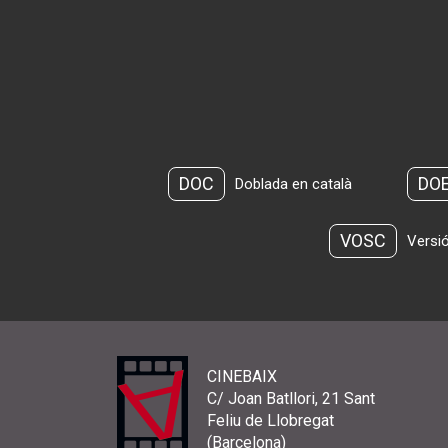
DOC
DO
Doblada en català
VOSC
Versió
CINEBAIX
C/ Joan Batllori, 21 Sant
Feliu de Llobregat
(Barcelona)