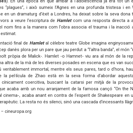
nes
). En una època en què arribar a l'adolescència ja era tot un
s “plagues”, i això sumeix l’Agnes en una profunda tristesa i en 
se en un dramaturg d'èxit a Londres, ha deixat sobre la seva dona 
avors a veure l'escriptura de
Hamlet
com una resposta directa a aq
del nom fins a la manera com l'obra associa el trauma i la inacció
 estimat.
ntació final de
Hamlet
al cèlebre teatre Globe imagina enginyosam
ncep danès plora per un pare que jau perdut a “l'altra banda”, el món 
molt pròpia de Malick-. Hamlet -o Hamnet- viu ara al món de la rep
na altra de la mà de les diverses posades en escena que es van succ
gú veritablement immortal, mentre els seus pares, tard o d'hora, hau
e la pel·lícula de Zhao està en la seva forma d'abordar aquest
cínicament coercitiva, buscant la catarsi per mitjà de la provoca
, que acaba amb un nou arranjament de la famosa cançó “On the N
al cinema-, acaba anant en contra de l'esperit de Shakespeare en u
terapèutic. La resta no és silenci, sinó una cascada d'incessants l
 – cineuropa.org