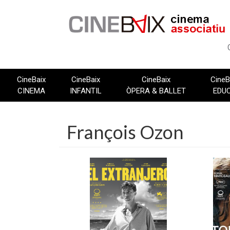
Vés
al
contingut
CineBaix
CineBaix
CineBaix
CineB
CINEMA
INFANTIL
ÒPERA & BALLET
EDU
François Ozon