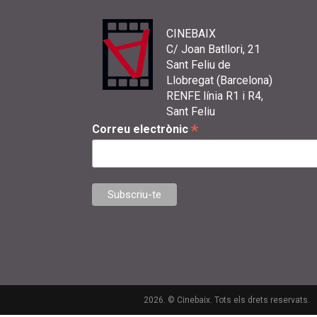
CINEBAIX
C/ Joan Batllori, 21
Sant Feliu de
Llobregat (Barcelona)
RENFE línia R1 i R4,
Sant Feliu
*
Correu electrònic
2026. © Cinebaix. Tots els drets reservats.