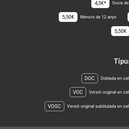
4,5€*
Socis de
5,50€
Menors de 12 anys
5,50€
Tipu
DOC
Doblada en cat
VOC
Versió original en ca
VOSC
Versió original subtitulada en ca