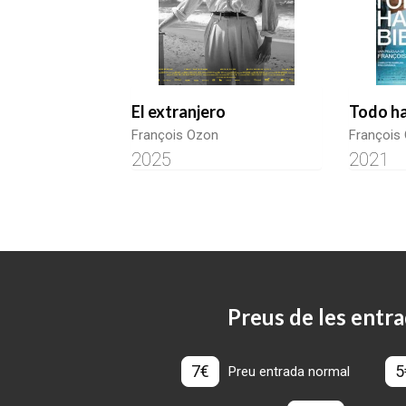
El extranjero
Todo ha
François Ozon
François
2025
2021
Preus de les entra
7€
5
Preu entrada normal