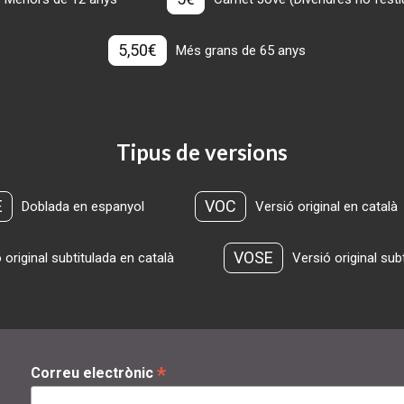
5,50€
Més grans de 65 anys
Tipus de versions
E
VOC
Doblada en espanyol
Versió original en català
VOSE
 original subtitulada en català
Versió original sub
*
Correu electrònic