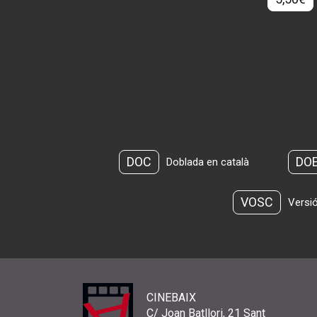
DOC
DO
Doblada en català
VOSC
Versió
CINEBAIX
C/ Joan Batllori, 21 Sant