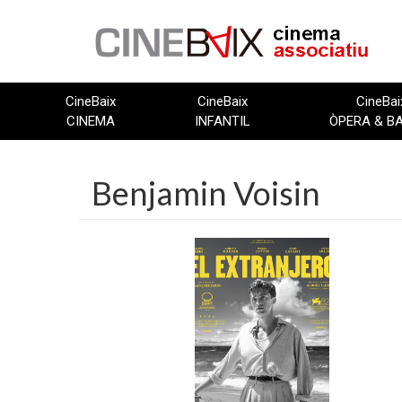
Vés
al
contingut
CineBaix
CineBaix
CineBai
CINEMA
INFANTIL
ÒPERA & B
Benjamin Voisin