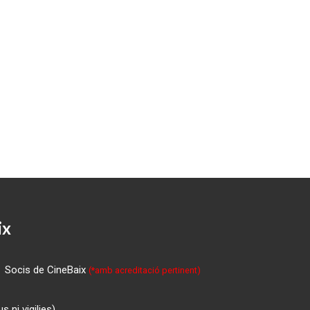
ix
Socis de CineBaix
(*amb acreditació pertinent)
 ni vigilies)