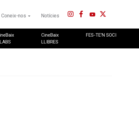
Coneix-nos
Notícies
ineBaix
CineBaix
FES-TE'N SOCI
LABS
LLIBRES