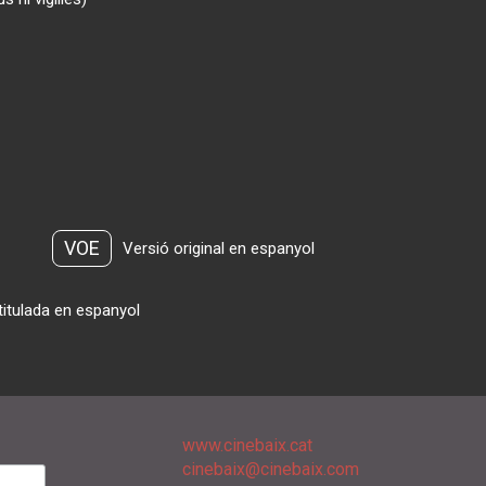
VOE
Versió original en espanyol
titulada en espanyol
www.cinebaix.cat
cinebaix@cinebaix.com