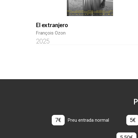
El extranjero
François Ozon
2025
P
7€
5€
Preu entrada normal
5,50€