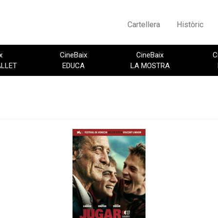
Cartellera
Històric
x
CineBaix
CineBaix
C
ALLET
EDUCA
LA MOSTRA