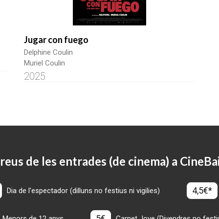
Jugar con fuego
Delphine Coulin
Muriel Coulin
2025
reus de les entrades (de cinema) a CineBa
4,5€*
Dia de l'espectador (dilluns no festius ni vigilies)
5€
Menors de 12 anys
Carnet Jove (Divendres no festius