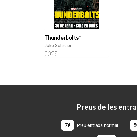
Thunderbolts*
Jake Schreier
2025
Preus de les entra
7€
5
Preu entrada normal