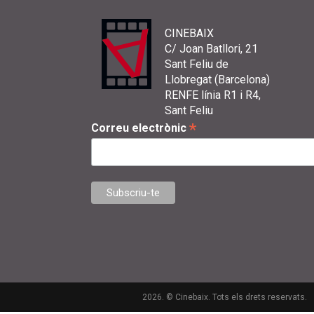
CINEBAIX
C/ Joan Batllori, 21
Sant Feliu de
Llobregat (Barcelona)
RENFE línia R1 i R4,
Sant Feliu
*
Correu electrònic
2026. © Cinebaix. Tots els drets reservats.