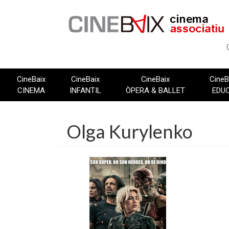
Vés
al
contingut
CineBaix
CineBaix
CineBaix
CineB
CINEMA
INFANTIL
ÒPERA & BALLET
EDU
Olga Kurylenko