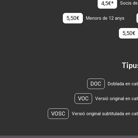
4,5€*
Socis de
5,50€
Menors de 12 anys
5,50€
Tipu
DOC
Doblada en cat
VOC
Versió original en ca
VOSC
Versió original subtitulada en ca