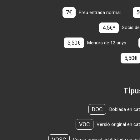
7€
5
Preu entrada normal
4,5€*
Socis de
5,50€
Menors de 12 anys
5,50€
Tipu
DOC
Doblada en cat
VOC
Versió original en ca
VOSC
Versió original subtitulada en ca