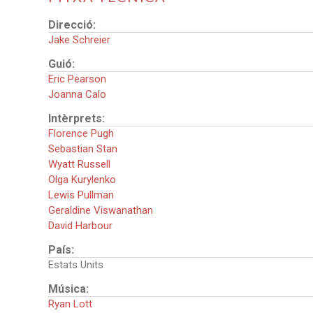
Direcció:
Jake Schreier
Guió:
Eric Pearson
Joanna Calo
Intèrprets:
Florence Pugh
Sebastian Stan
Wyatt Russell
Olga Kurylenko
Lewis Pullman
Geraldine Viswanathan
David Harbour
País:
Estats Units
Música:
Ryan Lott