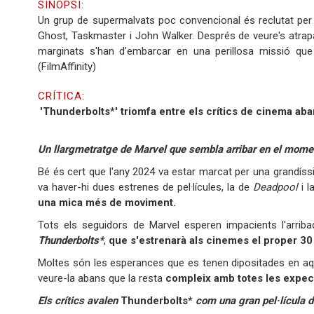
SINOPSI:
Un grup de supermalvats poc convencional és reclutat per 
Ghost, Taskmaster i John Walker. Després de veure's atrapa
marginats s'han d'embarcar en una perillosa missió que
(FilmAffinity)
CRÍTICA:
'Thunderbolts*' triomfa entre els crítics de cinema aba
Un llargmetratge de Marvel que sembla arribar en el momen
Bé és cert que l'any 2024 va estar marcat per una grandíss
va haver-hi dues estrenes de pel·lícules, la de
Deadpool
i l
una mica més de moviment.
Tots els seguidors de Marvel esperen impacients l'arriba
Thunderbolts*
,
que s'estrenarà als cinemes el proper 30
Moltes són les esperances que es tenen dipositades en aqu
veure-la abans que la resta
compleix amb totes les expect
Els crítics avalen
Thunderbolts*
com una gran pel·lícula 