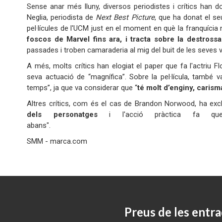
Sense anar més lluny, diversos periodistes i crítics han d
Neglia, periodista de
Next Best Picture
, que ha donat el se
pel·lícules de l'UCM just en el moment en què la franquícia
foscos de Marvel fins ara, i tracta sobre la destross
passades i troben camaraderia al mig del buit de les seves v
A més, molts crítics han elogiat el paper que fa l'actriu F
seva actuació de “magnífica”. Sobre la pel·lícula, també 
temps”, ja que va considerar que “
té molt d’enginy, carism
Altres crítics, com és el cas de Brandon Norwood, ha excl
dels personatges
i l'acció pràctica fa que
abans"
SMM - marca.com
Preus de les entra