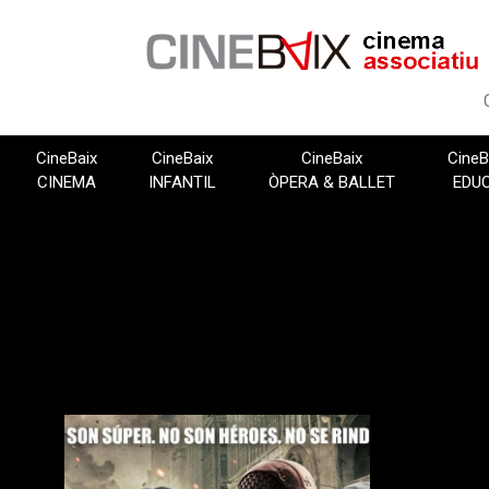
Vés
al
contingut
CineBaix
CineBaix
CineBaix
CineB
CINEMA
INFANTIL
ÒPERA & BALLET
EDU