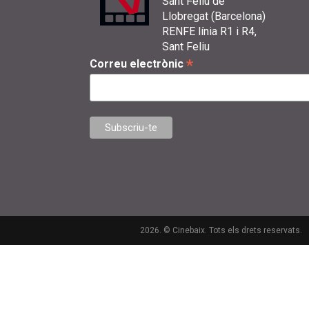
Sant Feliu de
Llobregat (Barcelona)
RENFE línia R1 i R4,
Sant Feliu
*
Correu electrònic
2026. © Cinebaix. Tots els drets reservats.