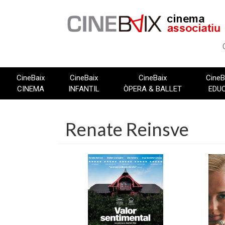
Vés
al
contingut
CineBaix
CineBaix
CineBaix
CineB
CINEMA
INFANTIL
ÒPERA & BALLET
EDU
Renate Reinsve