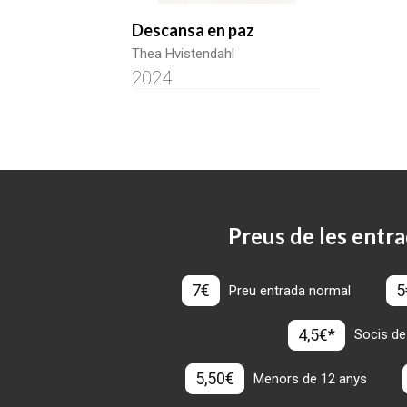
Descansa en paz
Thea Hvistendahl
2024
Preus de les entra
7€
5
Preu entrada normal
4,5€*
Socis de
5,50€
Menors de 12 anys