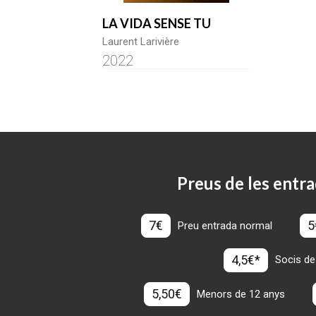
LA VIDA SENSE TU
Laurent Larivière
2022
Preus de les entra
7€
5
Preu entrada normal
4,5€*
Socis de
5,50€
Menors de 12 anys