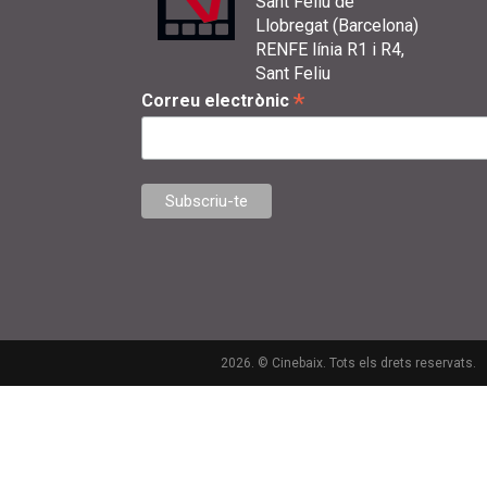
Sant Feliu de
Llobregat (Barcelona)
RENFE línia R1 i R4,
Sant Feliu
*
Correu electrònic
2026. © Cinebaix. Tots els drets reservats.