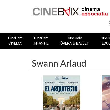
Vés
al
contingut
CineBaix
CineBaix
CineBaix
CineB
CINEMA
INFANTIL
ÒPERA & BALLET
EDU
Swann Arlaud