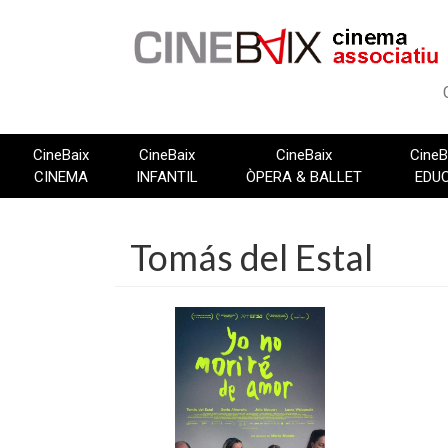
Vés
al
contingut
CineBaix
CineBaix
CineBaix
CineB
CINEMA
INFANTIL
ÒPERA & BALLET
EDU
Tomás del Estal