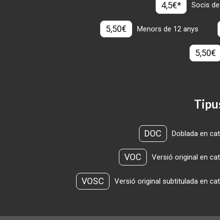
4,5€*
Socis de
5,50€
Menors de 12 anys
5,50€
Tipu
DOC
Doblada en cat
VOC
Versió original en ca
VOSC
Versió original subtitulada en ca