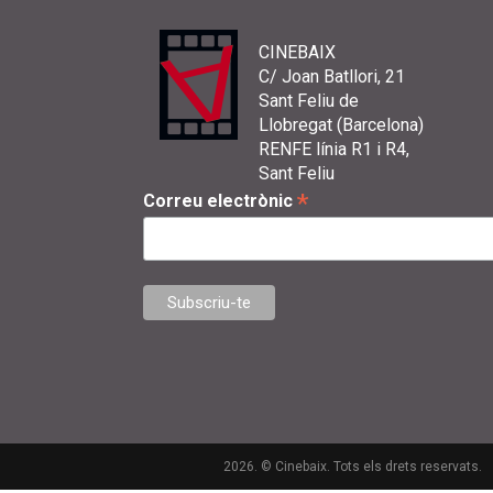
CINEBAIX
C/ Joan Batllori, 21
Sant Feliu de
Llobregat (Barcelona)
RENFE línia R1 i R4,
Sant Feliu
*
Correu electrònic
2026. © Cinebaix. Tots els drets reservats.