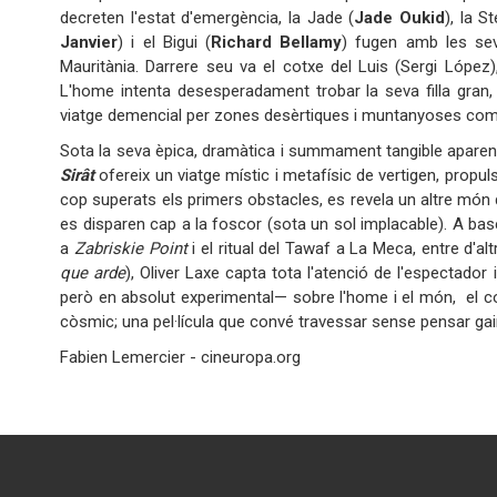
decreten l'estat d'emergència, la Jade (
Jade Oukid
), la St
Janvier
) i el Bigui (
Richard Bellamy
) fugen amb les sev
Mauritània. Darrere seu va el cotxe del Luis (Sergi López
L'home intenta desesperadament trobar la seva filla gra
viatge demencial per zones desèrtiques i muntanyoses com
Sota la seva èpica, dramàtica i summament tangible apare
Sirât
ofereix un viatge místic i metafísic de vertigen, propulsa
cop superats els primers obstacles, es revela un altre món 
es disparen cap a la foscor (sota un sol implacable). A b
a
Zabriskie Point
i el ritual del Tawaf a La Meca, entre d'altr
que arde
), Oliver Laxe capta tota l'atenció de l'espectador
però en absolut experimental— sobre l'home i el món, el col·lecti
còsmic; una pel·lícula que convé travessar sense pensar gai
Fabien Lemercier - cineuropa.org