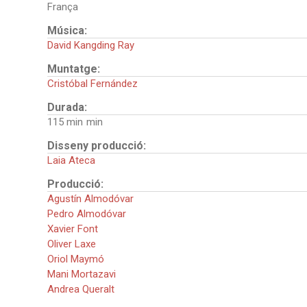
França
Música:
David Kangding Ray
Muntatge:
Cristóbal Fernández
Durada:
115 min
Disseny producció:
Laia Ateca
Producció:
Agustín Almodóvar
Pedro Almodóvar
Xavier Font
Oliver Laxe
Oriol Maymó
Mani Mortazavi
Andrea Queralt