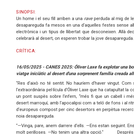
SINOPSI:
Un home i el seu fill arriben a una
rave
perduda al mig de le
desapareguda fa mesos en una d'aquelles festes sense alb
electrònica i un tipus de llibertat que desconeixen. Allà d
celebrarà al desert, on esperen trobar la jove desapareguda.
CRÍTICA:
16/05/2025 - CANES 2025: Óliver Laxe fa explotar una bomb
viatge iniciàtic al desert d'una sorprenent família creada al
"Res d'això no té sentit. No hauríem d'haver vingut. Com
l'extraordinària pel·lícula d'Óliver Laxe que ha catapultat l
un pont suspès sobre l'infern, “més fi que un cabell i mé
desert marroquí, amb l'apocalipsi com a teló de fons i al ri
d'europeus compost per cinc desertors en perpètua recer
noia desapareguda.
"—Vinga, pare, anem darrere d'ells. —Ens estan seguint. En
molt perilloses. —No tenim una altra opció." Després 