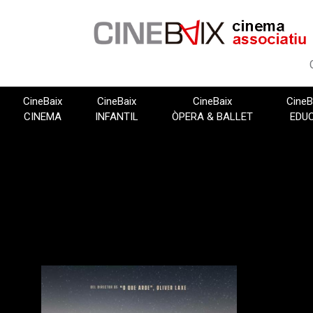
Vés
al
contingut
CineBaix
CineBaix
CineBaix
CineB
CINEMA
INFANTIL
ÒPERA & BALLET
EDU