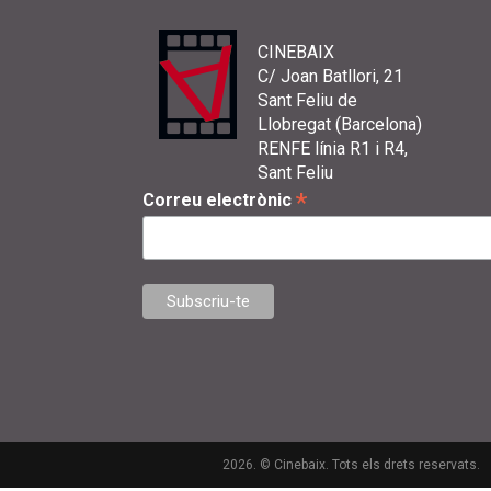
CINEBAIX
C/ Joan Batllori, 21
Sant Feliu de
Llobregat (Barcelona)
RENFE línia R1 i R4,
Sant Feliu
*
Correu electrònic
2026. © Cinebaix. Tots els drets reservats.