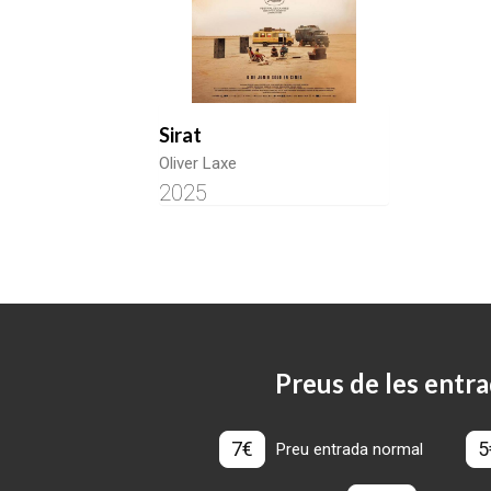
Sirat
Oliver Laxe
2025
Preus de les entra
7€
5
Preu entrada normal