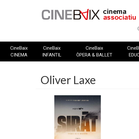
Vés
al
contingut
CineBaix
CineBaix
CineBaix
CineB
CINEMA
INFANTIL
ÒPERA & BALLET
EDU
Oliver Laxe