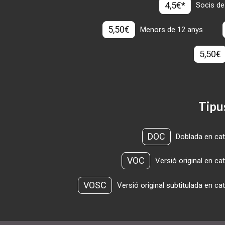
4,5€*
Socis de
5,50€
Menors de 12 anys
5,50€
Tipu
DOC
Doblada en cat
VOC
Versió original en ca
VOSC
Versió original subtitulada en ca