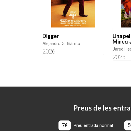
Digger
Una pel
Minecr
Alejandro G. Iñárritu
Jared He
2026
2025
Preus de les entra
7€
5
Preu entrada normal