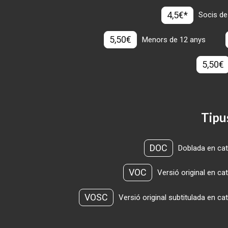
4,5€*
Socis de
5,50€
Menors de 12 anys
5,50€
Tipu
DOC
Doblada en cat
VOC
Versió original en ca
VOSC
Versió original subtitulada en ca