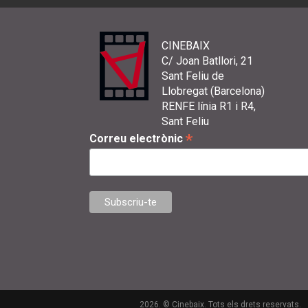
CINEBAIX
C/ Joan Batllori, 21
Sant Feliu de
Llobregat (Barcelona)
RENFE línia R1 i R4,
Sant Feliu
*
Correu electrònic
2026. © Cinebaix. Tots els drets reservats.