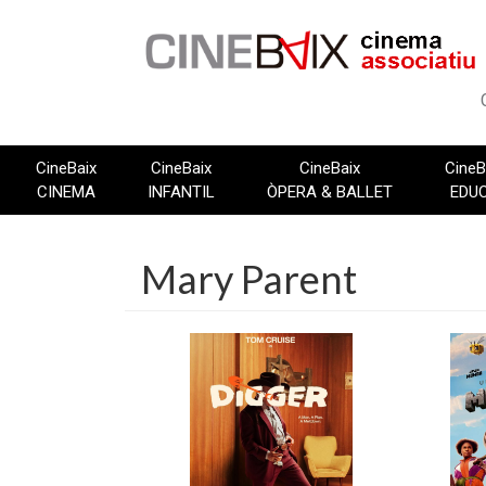
Vés
al
contingut
CineBaix
CineBaix
CineBaix
CineB
CINEMA
INFANTIL
ÒPERA & BALLET
EDU
Mary Parent