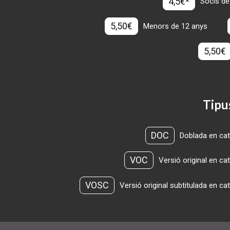
4,5€*
Socis de
5,50€
Menors de 12 anys
5,50€
Tipu
DOC
Doblada en cat
VOC
Versió original en ca
VOSC
Versió original subtitulada en ca