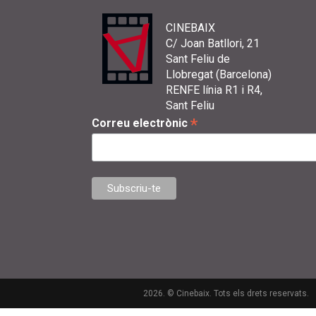
CINEBAIX
C/ Joan Batllori, 21
Sant Feliu de
Llobregat (Barcelona)
RENFE línia R1 i R4,
Sant Feliu
*
Correu electrònic
2026. © Cinebaix. Tots els drets reservats.