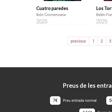
Cuatro paredes
Los Tor
Ibón Cormenzana
Belén Fu
2025
2025
previous
1
2
3
Preus de les entra
7€
5
Preu entrada normal