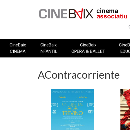
Vés
al
contingut
CineBaix
CineBaix
CineBaix
CineB
CINEMA
INFANTIL
ÒPERA & BALLET
EDU
AContracorriente