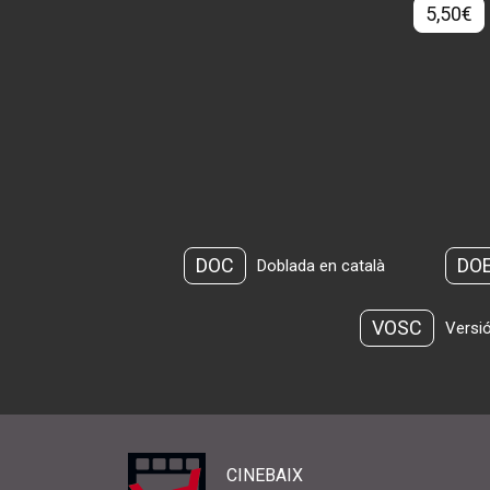
5,50€
DOC
DO
Doblada en català
VOSC
Versió
CINEBAIX