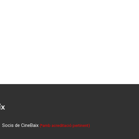
ix
Socis de CineBaix
(*amb acreditació pertinent)