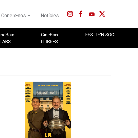
Coneix-nos
Notícies
ineBaix
CineBaix
FES-TE'N SOCI
LABS
LLIBRES