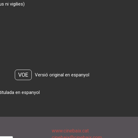
 ni vigilies)
VOE
Versió original en espanyol
titulada en espanyol
www.cinebaix.cat
cinebaix@cinebaix.com