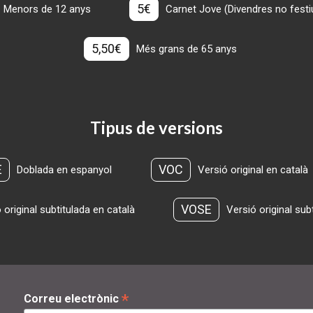
5€
Menors de 12 anys
Carnet Jove (Divendres no festius
5,50€
Més grans de 65 anys
Tipus de versions
E
VOC
Doblada en espanyol
Versió original en català
VOSE
 original subtitulada en català
Versió original sub
*
Correu electrònic