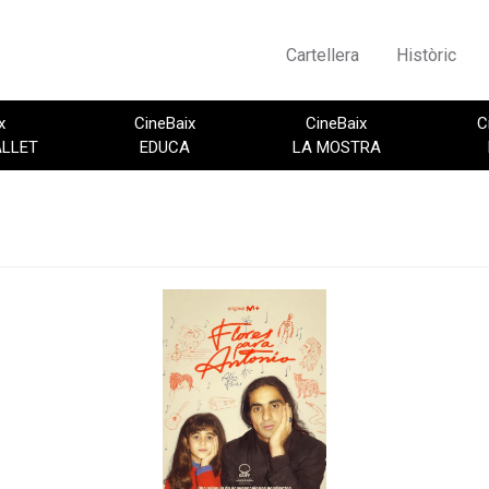
Cartellera
Històric
x
CineBaix
CineBaix
C
ALLET
EDUCA
LA MOSTRA