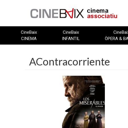
Vés
al
contingut
CineBaix
CineBaix
CineBai
CINEMA
INFANTIL
ÒPERA & B
AContracorriente