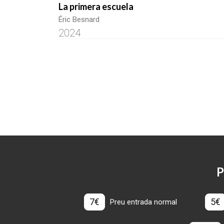
La primera escuela
Éric Besnard
2024
P
7€
5€
Preu entrada normal