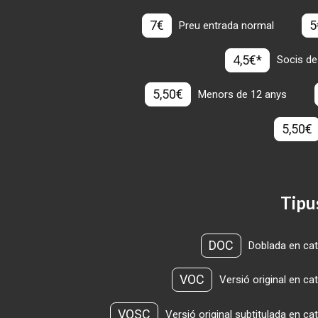
7€
5
Preu entrada normal
4,5€*
Socis de
5,50€
Menors de 12 anys
5,50€
Tipu
DOC
Doblada en cat
VOC
Versió original en ca
VOSC
Versió original subtitulada en ca