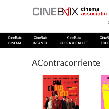
Vés
al
contingut
CineBaix
CineBaix
CineBaix
CineB
CINEMA
INFANTIL
ÒPERA & BALLET
EDU
AContracorriente