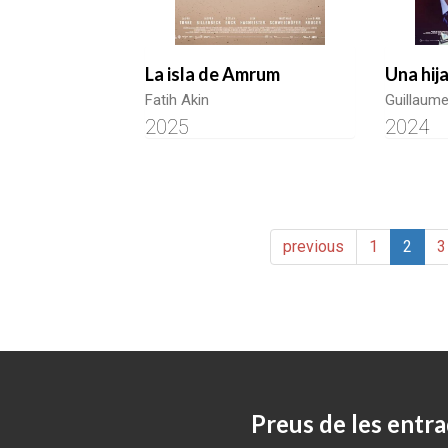
La isla de Amrum
Una hij
Fatih Akin
Guillaum
2025
2024
previous
1
2
3
Preus de les entra