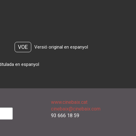
VOE
Versió original en espanyol
titulada en espanyol
www.cinebaix.cat
cinebaix@cinebaix.com
93 666 18 59