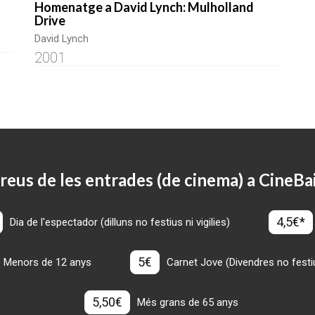
Homenatge a David Lynch: Mulholland
Drive
David Lynch
2001
reus de les entrades (de cinema) a CineBa
4,5€*
Dia de l'espectador (dilluns no festius ni vigilies)
5€
Menors de 12 anys
Carnet Jove (Divendres no festius
5,50€
Més grans de 65 anys