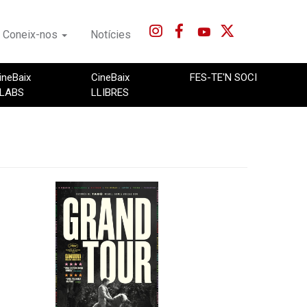
Coneix-nos
Notícies
ineBaix
CineBaix
FES-TE'N SOCI
LABS
LLIBRES