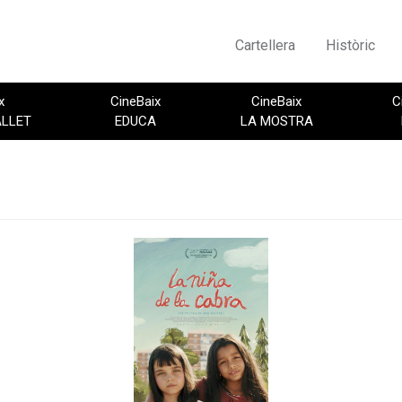
Cartellera
Històric
x
CineBaix
CineBaix
C
ALLET
EDUCA
LA MOSTRA