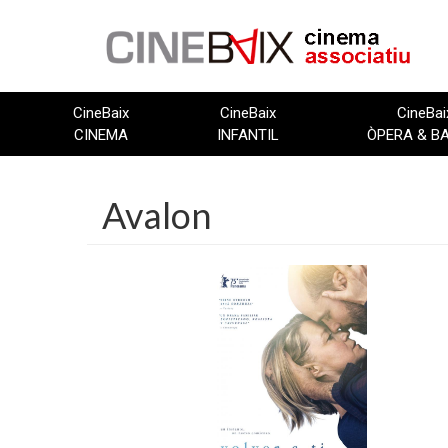
Vés
al
contingut
CineBaix
CineBaix
CineBai
CINEMA
INFANTIL
ÒPERA & B
Avalon