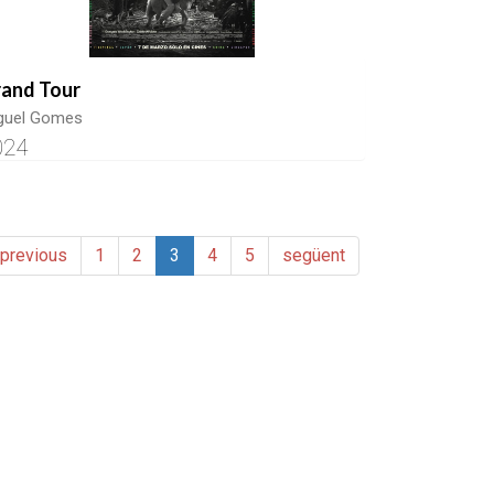
and Tour
guel Gomes
024
previous
1
2
3
4
5
següent