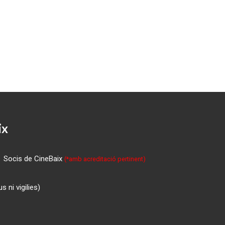
ix
Socis de CineBaix
(*amb acreditació pertinent)
 ni vigilies)