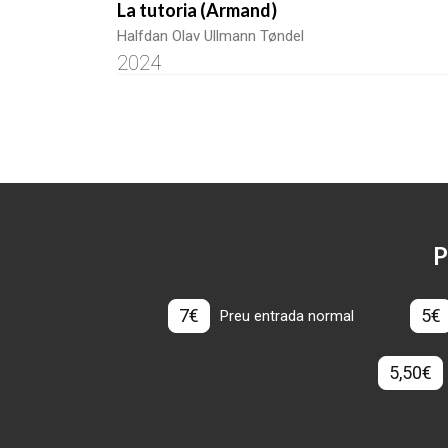
La tutoria (Armand)
Halfdan Olav Ullmann Tøndel
2024
P
7€
5€
Preu entrada normal
5,50€